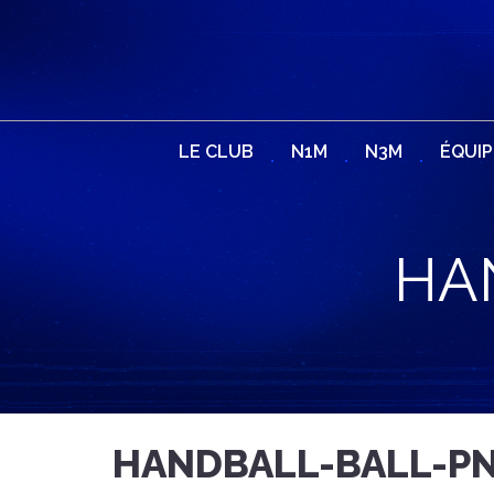
LE CLUB
N1M
N3M
ÉQUIP
HA
HANDBALL-BALL-PN