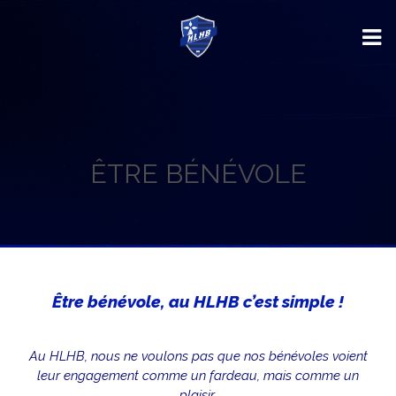
ÊTRE BÉNÉVOLE
Être bénévole, au HLHB c’est simple !
Au HLHB, nous ne voulons pas que nos bénévoles voient
leur engagement comme un fardeau, mais comme un
plaisir.