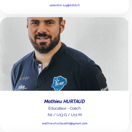
valentin.luy@hlhb.fr
Mathieu HURTAUD
Éducateur - Coach
N1 / U13 G / U11 M
mathieuhurtaudhb@gmail.com