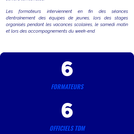
Les formateurs interviennent en fin des séances
d’entraînement des équipes de jeunes, lors des stages
organisés pendant les vacances scolaires, le samedi matin
et lors des accompagnements du week-end.
6
FORMATEURS
6
OFFICIELS TDM