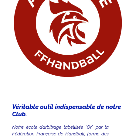
Véritable outil indispensable de notre
Club.
Notre école d’arbitrage labellisée “Or” par la
Fédération Française de Handball, forme des