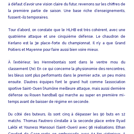
à défaut d’avoir une vision claire du futur, revenons sur les chiffres de
la première partie de saison. Une base riche d’enseignements,
fussent-ils temporaires.
Tour d’abord, on constate que le HLHB est très cohérent, avec une
quatrième attaque et une cinquième défense. Le chaudron de
Kerlano est la 3e place-forte du championnat. Il n’y a que Grand
Poitiers et Mayenne pour faire aussi bien voire mieux.
À l’extérieur, les Hennebontais sont dans le ventre mou du
classement (7e). En ce qui concerne la physionomie des rencontres,
les bleus sont plus performants dans le premier acte, un peu moins
ensuite. D’autres équipes font le grand huit comme l’association
sportive Saint-Ouen l’Aumône meilleure attaque, mais aussi dernière
défense ou Rouen handball qui marche au super en première mi-
temps avant de baisser de régime en seconde.
Du côté des buteurs, ils sont cinq à dépasser les 90 buts en 12
matchs. Thomas Fautrero s’installe à la seconde place entre Ryad
Lakbi et Youness Mansouri (Saint-Ouen) avec 96 réalisations. Ethan
Coudert de Caen reste en embuscade avec 94 tirs victorieux. A