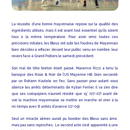
La réussite d’une bonne mayonnaise repose sur la qualité des
ingrédients utilisés, mais il est avant tout essentiel qu’ils soient
tous à la même température. Pour avoir omis toutes ces
précisions initiales, les Bleus ont subi les foudres de Mayennais
bien décidés à effacer, devant leur public venu en nombre, leur
revers face à Grand Poitiers le samedi précédent.
Son mal de tête breton étant passé, Maxence Rizzi a tenu la
baraque des Rose & Noir de l’US Mayenne HB, bien secondé
par un Rohann Koutele en feu. Sans passer pour autant sous
silence les arrêts déterminants de Kylian Ferrier, il va s’en dire
que ses coéquipiers n’auront résisté que 15’ (07-07) avant de
voir la machine mayennaise se mettre en marche et virer à la
mi-temps avec 8 unités d’avance (17-09).
Seul un miracle alréen aurait pu booster des Bleus sans âme,
mais pas sans reproches. Le second acte s’est apparenté à une