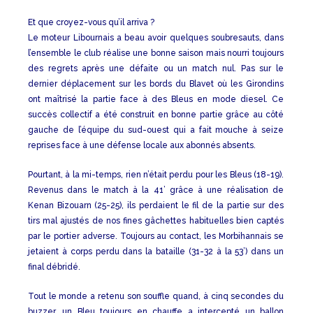
Et que croyez-vous qu’il arriva ?
Le moteur Libournais a beau avoir quelques soubresauts, dans
l’ensemble le club réalise une bonne saison mais nourri toujours
des regrets après une défaite ou un match nul. Pas sur le
dernier déplacement sur les bords du Blavet où les Girondins
ont maîtrisé la partie face à des Bleus en mode diesel. Ce
succès collectif a été construit en bonne partie grâce au côté
gauche de l’équipe du sud-ouest qui a fait mouche à seize
reprises face à une défense locale aux abonnés absents.
Pourtant, à la mi-temps, rien n’était perdu pour les Bleus (18-19).
Revenus dans le match à la 41’ grâce à une réalisation de
Kenan Bizouarn (25-25), ils perdaient le fil de la partie sur des
tirs mal ajustés de nos fines gâchettes habituelles bien captés
par le portier adverse. Toujours au contact, les Morbihannais se
jetaient à corps perdu dans la bataille (31-32 à la 53’) dans un
final débridé.
Tout le monde a retenu son souffle quand, à cinq secondes du
buzzer, un Bleu toujours en chauffe a intercepté un ballon