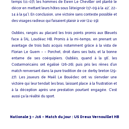
temps (11-07), les hommes de Ewen Le Cheviller ont planté le
décor en mettant leurs hôtes sous l’éteignoir (17-09 à la 42’, 22-
14 à la 54’). En conclusion, une victoire sans conteste possible et
des visages radieux qui faisaient plaisir à voir (24-19).
Oubliés, rangés au placard les trois points promis aux Bleuets
face à l’AL Loudéac HB. Promis à la mi-temps, en prenant un
avantage de trois buts acquis notamment grâce à la vista de
Florian Le Guern – – Porchet, droit dans ses buts, et la bonne
entame de ses coéquipiers. Oubliés, quand à la 56’, les
Costarmoricains ont égalisé (26-26), puis pris les rênes d’un
match renversant dans la pure tradition de ce derby breton (29-
27). Les joueurs de Maël Le Bouëdec ont vu s’envoler une
victoire qui leur tendait les bras, laissant place à la frustration et
à la déception après une prestation pourtant engagée. C’est
aussi ça la réalité du sport.
Nationale 3 – J16 – Match du jour : US Dreux Vernouillet HB