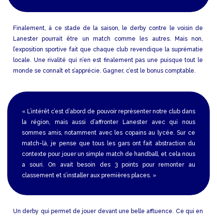
Finalement, à ce stade de la saison, le derby contre le voisin de
Lanester pourrait être un match comme les autres. Mais non,
l’exposition sportive fait que chaque club revendique la suprématie
locale. Une rivalité qui n’en est finalement pas une puisque tout le
monde se connaît et s’apprécie. Gagner, c’est le bonus comptable.
« L’intérêt c’est d’abord de pouvoir représenter notre club dans
la région, mais aussi d’affronter Lanester avec qui nous
sommes amis, notamment avec les copains au lycée. Sur ce
match-là, je pense que tous les gars ont fait abstraction du
contexte pour jouer un simple match de handball, et cela nous
a souri. On avait besoin des 3 points pour remonter au
classement et s’installer aux premières places. »
Un derby qui permet de jouer devant une belle affluence. Ce qui en