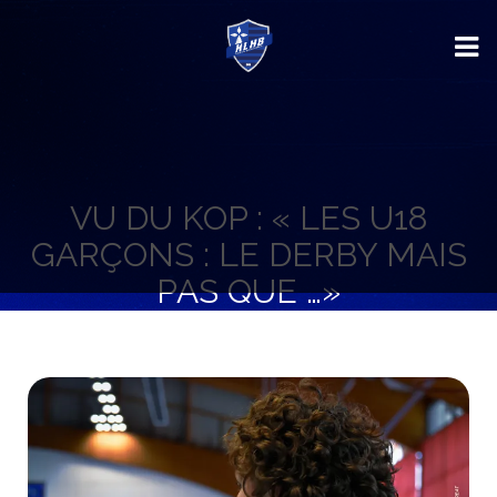
VU DU KOP : « LES U18
GARÇONS : LE DERBY MAIS
PAS QUE …»