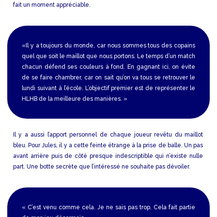
fait un moment appréciable.
«Il y a toujours du monde, car nous sommes tous des copains
quel que soit le maillot que nous portons. Le temps d’un match
chacun défend ses couleurs à fond. En gagnant ici, on évite
de se faire chambrer, car on sait qu’on va tous se retrouver le
lundi suivant à l’école. L’objectif premier est de représenter le
HLHB de la meilleure des manières. »
Il y a aussi l’apport personnel de chaque joueur revêtu du maillot
bleu. Pour Jules, il y a cette feinte étrange à la prise de balle. Un pas
avant arrière puis de côté presque indescriptible qui n’existe nulle
part. Une botte secrète que l’intéressé ne souhaite pas dévoiler.
« C’est venu comme cela. Je ne sais pas trop. Cela fait partie