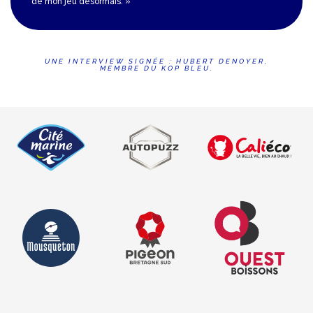
de mon jeu désormais. »
UNE INTERVIEW SIGNÉE : HUBERT DENOYER,
MEMBRE DU KOP BLEU.