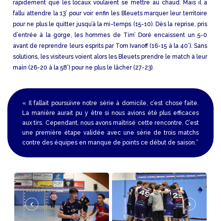
rapidement que les locaux voulaient se mettre au chaud. Mais il a
fallu attendre la 13’ pour voir enfin les Bleuets marquer leur territoire
pour ne plus le quitter jusqu’à la mi-temps (15-10). Dès la reprise, pris
d’entrée à la gorge, les hommes de Tim’ Doré encaissent un 5-0
avant de reprendre leurs esprits par Tom Ivanoff (16-15 à la 40’). Sans
solutions, les visiteurs voient alors les Bleuets prendre le match à leur
main (26-20 à la 58’) pour ne plus le lâcher (27-23).
« Il fallait poursuivre notre série à domicile, c’est chose faite.
La manière aurait pu y être si nous avions été plus efficaces
aux tirs. Cependant, nous avons maîtrisé cette rencontre. C’est
une première étape validée avec une série de trois matchs
contre des équipes en manque de points ce début de saison.”