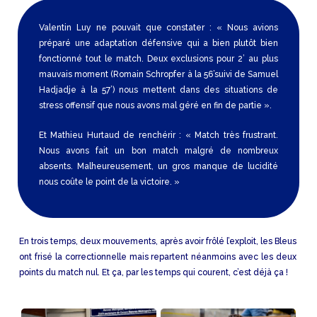
Valentin Luy ne pouvait que constater :
« Nous avions
préparé une adaptation défensive qui a bien plutôt bien
fonctionné tout le match. Deux exclusions pour 2’ au plus
mauvais moment (Romain Schropfer à la 56’suivi de Samuel
Hadjadje à la 57’) nous mettent dans des situations de
stress offensif que nous avons mal géré en fin de partie ».
Et Mathieu Hurtaud de renchérir :
« Match très frustrant.
Nous avons fait un bon match malgré de nombreux
absents. Malheureusement, un gros manque de lucidité
nous coûte le point de la victoire. »
En trois temps, deux mouvements, après avoir frôlé l’exploit, les Bleus
ont frisé la correctionnelle mais repartent néanmoins avec les deux
points du match nul. Et ça, par les temps qui courent, c’est déjà ça !
A
N
T
H
O
N