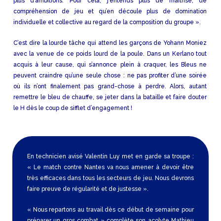
plus d’ambitions. Pour cela, j’entends plus de maîtrise, de
compréhension de jeu et qu’en découle plus de domination
individuelle et collective au regard de la composition du groupe ».
C’est dire la lourde tâche qui attend les garçons de Yohann Moniez
avec la venue de ce poids lourd de la poule. Dans un Kerlano tout
acquis à leur cause, qui s’annonce plein à craquer, les Bleus ne
peuvent craindre qu’une seule chose : ne pas profiter d’une soirée
où ils n’ont finalement pas grand-chose à perdre. Alors, autant
remettre le bleu de chauffe, se jeter dans la bataille et faire douter
le H dès le coup de sifflet d’engagement !
En technicien avisé Valentin Luy met en garde sa troupe :
« Le match contre Nantes va nous amener à devoir être
très efficaces dans tous les secteurs de jeu. Nous devrons
faire preuve de régularité et de justesse ».
« Nous repartons au travail dès ce début de semaine pour
préparer un gros combat » complète son acolyte Mathieu