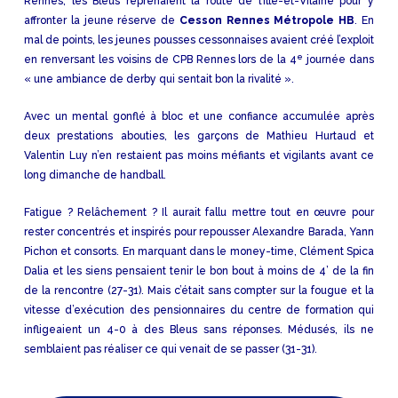
Rennes, les Bleus reprenaient la route de l’Ille-et-Vilaine pour y
affronter la jeune réserve de
Cesson Rennes Métropole HB
. En
mal de points, les jeunes pousses cessonnaises avaient créé l’exploit
e
en renversant les voisins de CPB Rennes lors de la 4
journée dans
« une ambiance de derby qui sentait bon la rivalité ».
Avec un mental gonflé à bloc et une confiance accumulée après
deux prestations abouties, les garçons de Mathieu Hurtaud et
Valentin Luy n’en restaient pas moins méfiants et vigilants avant ce
long dimanche de handball.
Fatigue ? Relâchement ? Il aurait fallu mettre tout en œuvre pour
rester concentrés et inspirés pour repousser Alexandre Barada, Yann
Pichon et consorts. En marquant dans le money-time, Clément Spica
Dalia et les siens pensaient tenir le bon bout à moins de 4’ de la fin
de la rencontre (27-31). Mais c’était sans compter sur la fougue et la
vitesse d’exécution des pensionnaires du centre de formation qui
infligeaient un 4-0 à des Bleus sans réponses. Médusés, ils ne
semblaient pas réaliser ce qui venait de se passer (31-31).