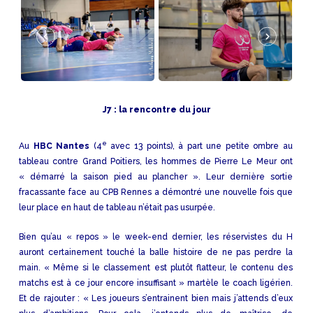
Y
M
A
L
A
B
E
U
F
J7 : la rencontre du jour
e
Au
HBC Nantes
(4
avec 13 points), à part une petite ombre au
tableau contre Grand Poitiers, les hommes de Pierre Le Meur ont
« démarré la saison pied au plancher ». Leur dernière sortie
fracassante face au CPB Rennes a démontré une nouvelle fois que
leur place en haut de tableau n’était pas usurpée.
Bien qu’au « repos » le week-end dernier, les réservistes du H
auront certainement touché la balle histoire de ne pas perdre la
main. « Même si le classement est plutôt flatteur, le contenu des
matchs est à ce jour encore insuffisant » martèle le coach ligérien.
Et de rajouter : « Les joueurs s’entrainent bien mais j’attends d’eux