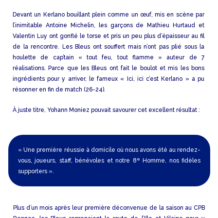
Devant un Kerlano bouillant plein comme un œuf, mis en scène par
l’inimitable Antoine Michelin, les garçons de Mathieu Hurtaud et
Valentin Luy ont gonflé le torse et pris un peu plus d’épaisseur au fil
de la rencontre. Les Bleus ont souffert mais n’ont pas plié sous la
houlette de cap’tain « tout feu, tout flamme » auteur de 7
réalisations. Parce que les Bleus ont fait le boulot et mis les bons
ingrédients pour y arriver, le fameux « Ici, ici c’est Kerlano » a pu
résonner en fin de match (26-24).
À juste titre, Yohann Moniez pouvait savourer cet excellent résultat :
« Une première réussie à domicile où nous avons été au rendez-
e
vous, joueurs, staff, bénévoles et notre 8
Homme, nos fidèles
supporters ».
Plus d’un mois après leur première déconvenue de la saison au CPB