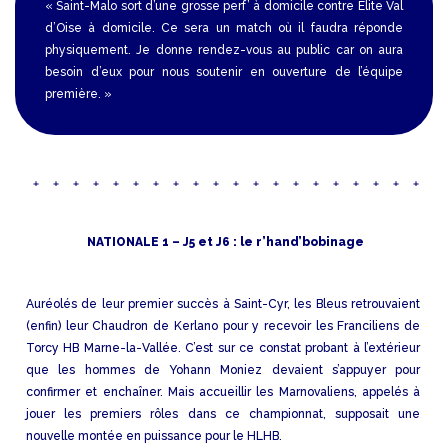
« Saint-Malo sort d’une grosse perf’ à domicile contre Élite Val
d’Oise à domicile. Ce sera un match où il faudra réponde
physiquement. Je donne rendez-vous au public car on aura
besoin d’eux pour nous soutenir en ouverture de l’équipe
première. »
NATIONALE 1 – J5 et J6 : le r’hand’bobinage
Auréolés de leur premier succès à Saint-Cyr, les Bleus retrouvaient
(enfin) leur Chaudron de Kerlano pour y recevoir les Franciliens de
Torcy HB Marne-la-Vallée. C’est sur ce constat probant à l’extérieur
que les hommes de Yohann Moniez devaient s’appuyer pour
confirmer et enchaîner. Mais accueillir les Marnovaliens, appelés à
jouer les premiers rôles dans ce championnat, supposait une
nouvelle montée en puissance pour le HLHB.