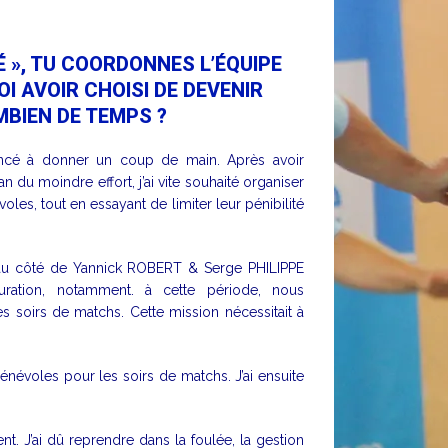
 », TU COORDONNES L’ÉQUIPE
I AVOIR CHOISI DE DEVENIR
MBIEN DE TEMPS ?
mencé à donner un coup de main. Après avoir
an du moindre effort, j’ai vite souhaité organiser
oles, tout en essayant de limiter leur pénibilité
on au côté de Yannick ROBERT & Serge PHILIPPE
uration, notamment. à cette période, nous
s soirs de matchs. Cette mission nécessitait à
névoles pour les soirs de matchs. J’ai ensuite
ment. J’ai dû reprendre dans la foulée, la gestion