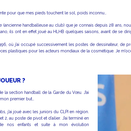
fisante pour que mes pieds touchent le sol, poids inconnu…
ne (ancienne handballeuse au club) que je connais depuis 28 ans, nous
no, ils ont en effet joué au HLHB quelques saisons, avant de se dirig
96, où j’ai occupé successivement les postes de dessinateur, de pro
es plastiques pour les acteurs mondiaux de la cosmétique. Je m’occup
JOUEUR ?
de la section handball de la Garde du Vœu. J’ai
r mon premier but…
bs, j’ai joué avec les juniors du CLPI en région.
t 2, au poste de pivot et d’ailier. J’ai terminé en
de nos enfants et suite à mon évolution