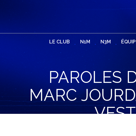
LE CLUB
N1M
N3M
ÉQUIP
PAROLES D
MARC JOURDA
VEST