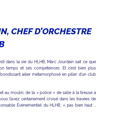
IN, CHEF D’ORCHESTRE
B
vesti dans la vie du HLHB, Marc Jourdain sait ce que
son temps et ses compétences. Et c’est bien plus
 bondissant ailier métamorphosé en pilier d’un club
t au moulin, de la « police » de salle à la tireuse à
x, vous l’avez certainement croisé dans les travées de
ponsable Événementiel du HLHB, « pas bien haut …